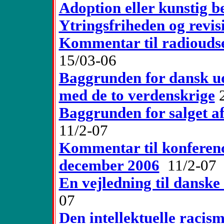
Adoption eller kunstig b
Ytringsfriheden og revi
Kommentar til radioudse
15/03-06
Baggrunden for dansk ude
med de to verdenskrige
Baggrunden for salget a
11/2-07
Kommentar til konferenc
december 2006
11/2-07
En vejledning til danske
07
Den intellektuelle racism