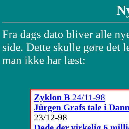
N
Fra dags dato bliver alle nye
side. Dette skulle gøre det l
man ikke har læst:
Zyklon B
24/11-98
Jürgen Grafs tale i Da
23/12-98
Døde der virkelig 6 mill