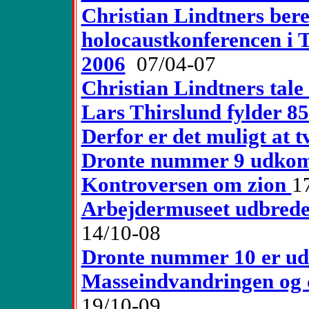
Christian Lindtners bere
holocaustkonferencen i 
2006
07/04-07
Christian Lindtners tale
Lars Thirslund fylder 85
Derfor er det muligt at t
Dronte nummer 9 udko
Kontroversen om zion
1
Arbejdermuseet udbred
14/10-08
Dronte nummer 10 er u
Masseindvandringen og d
19/10-09