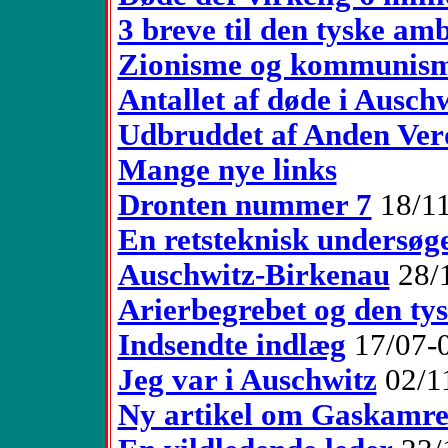
3 breve til den tyske a
Zionisme og kommunis
Antallet af døde i Ausch
Udbruddet af Anden Ver
Mange nye links
Dronten nummer 7
18/11
En retsteknisk undersøge
Auschwitz-Birkenau
28/
Arierbegrebet og den ty
Indsendte indlæg
17/07-
Jeg var i Auschwitz
02/1
Ny artikel om Gaskamr