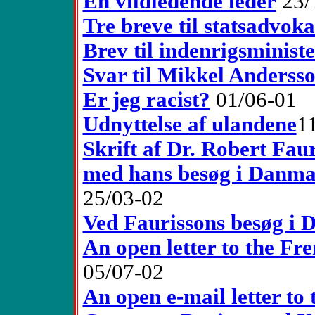
En vildledende leder
23/
Tre breve til statsadvok
Brev til indenrigsminist
Svar til Mikkel Anderss
Er jeg racist?
01/06-01
Udnyttelse af ulandene
1
Skrift af Dr. Robert Faur
med hans besøg i Danma
25/03-02
Ved Faurissons besøg i
An open letter to the F
05/07-02
An open e-mail letter t