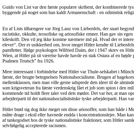
Guido von List var den første populære skribent, der kombinerede tysk
byggende på noget som han kaldt Armanenschaft - en odinistisk religio
En af Lists tilhængere var Jörg Lanz von Liebenfels, der snart begy
racistiske, okkulte, teosofiske og ariosofiske emner. Han gav sin ege
kileskrift. Den vil jeg ikke komme nærmere ind på. Hvad der er interes
elever“. Der er usikkerhed om, hvor meget Hitler kendte til Liebenfel
pamfletter. Ifølge psykologen Wilfried Daim, der i 1947 skrev en Hitl
Wien, at Hitler på sit værelse havde havde en stak Ostara af en højde
Psalmen Teutsch” fra 1926.
Mere interessant i forbindelse med Hitler var Thule-selskabet i Münc
første, der brugte betegnelsen Nationalsocialisme. Brugen af hagekor
mellemklassen, men man ville gerne udsprede dets ideer til de alminde
som krigsveteran fra første verdenskrig fået et job som spion i den mil
kommende tid holdt flere taler ved dets møder. Det var her, at man op
arbejderparti til det nationalsocialististiske tyske arbejderparti. Han
Hitler brød sig dog ikke meget om disse ariosoffer, som han både i M
måtte drage i eksil eller havnede endda i koncentrationslejre. Man ka
af tankegodset hos de tyske nationalistiske fraktioner, som Hitler sam
selvfølgelig accepterede racismen.