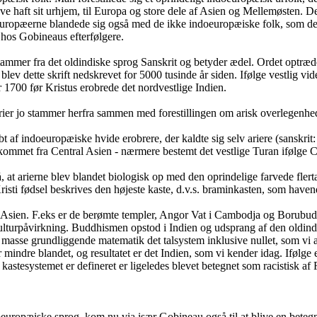
e haft sit urhjem, til Europa og store dele af Asien og Mellemøsten. Det 
pæerne blandede sig også med de ikke indoeuropæiske folk, som de under
 hos Gobineaus efterfølgere.
tammer fra det oldindiske sprog Sanskrit og betyder ædel. Ordet optræd
 blev dette skrift nedskrevet for 5000 tusinde år siden. Ifølge vestlig vi
r 1700 før Kristus erobrede det nordvestlige Indien.
 arier jo stammer herfra sammen med forestillingen om arisk overlegenhe
af indoeuropæiske hvide erobrere, der kaldte sig selv ariere (sanskrit: ar
ommet fra Central Asien - nærmere bestemt det vestlige Turan ifølge C S
 at arierne blev blandet biologisk op med den oprindelige farvede flerta
risti fødsel beskrives den højeste kaste, d.v.s. braminkasten, som haven
af Asien. F.eks er de berømte templer, Angor Vat i Cambodja og Borubudu
lturpåvirkning. Buddhismen opstod i Indien og udsprang af den oldindi
masse grundliggende matematik det talsystem inklusive nullet, som vi a
 mindre blandet, og resultatet er det Indien, som vi kender idag. Ifølge
kastesystemet er defineret er ligeledes blevet betegnet som racistisk af
doeuropæiske sprog, kom nu via især Gobineau også til at blive en beteg