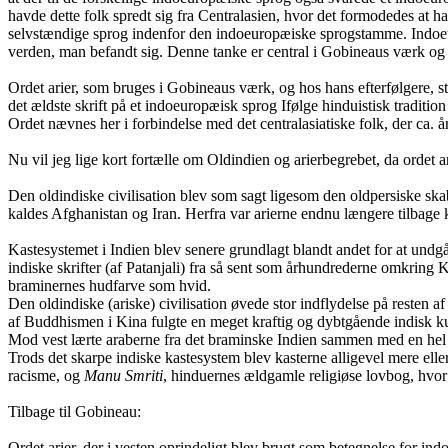
havde dette folk spredt sig fra Centralasien, hvor det formodedes at hav
selvstændige sprog indenfor den indoeuropæiske sprogstamme. Indoeuro
verden, man befandt sig. Denne tanke er central i Gobineaus værk og
Ordet arier, som bruges i Gobineaus værk, og hos hans efterfølgere, s
det ældste skrift på et indoeuropæisk sprog Ifølge hinduistisk tradition
Ordet nævnes her i forbindelse med det centralasiatiske folk, der ca. å
Nu vil jeg lige kort fortælle om Oldindien og arierbegrebet, da ordet
Den oldindiske civilisation blev som sagt ligesom den oldpersiske skabt 
kaldes Afghanistan og Iran. Herfra var arierne endnu længere tilbage k
Kastesystemet i Indien blev senere grundlagt blandt andet for at undgå,
indiske skrifter (af Patanjali) fra så sent som århundrederne omkring K
braminernes hudfarve som hvid.
Den oldindiske (ariske) civilisation øvede stor indflydelse på resten 
af Buddhismen i Kina fulgte en meget kraftig og dybtgående indisk ku
Mod vest lærte araberne fra det braminske Indien sammen med en hel 
Trods det skarpe indiske kastesystem blev kasterne alligevel mere eller
racisme, og
Manu Smriti
, hinduernes ældgamle religiøse lovbog, hvor 
Tilbage til Gobineau:
Ordet arier, der i vesten oprindeligt blev brugt som betegnelse for in