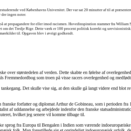
iestuderende ved Københavns Universitet. Der var sat 20 minutter af til at præsente
r der ingen noter.
på at propagandere for eller imod racismen. Hovedinspiration stammer fra William Sh
et om det Tredje Rige. Dette værk er 100 procent politisk korrekt og urevisionisti
imærkilder til. Opgaven blev i øvrigt godkendt.
ske over størstedelen af verden. Dette skabte en følelse af overlegenhe
als Fremmedordbog som troen på visse racers overlegenhed og medfødte r
ne tankegang. Det skulle vise sig, at den skulle gå langt videre end blo
n franske forfatter og diplomat Arthur de Gobineau, som i perioden fra 
ntalist af uddannelse og arbejdede indenfor den franske statsadministra
teret, hvilket jeg senere vil komme tilbage til.
ke sprog fra Europa til Bengalen i Indien som værende indoeuropæiske
ropæisk folk. Man forestillede sig et oprindeligt indoeuropæisk urfolk,