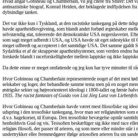
Hvad angår Gobineau og Chamberlain, vil jeg citere fra Shirer: Det væ
antinazistiske biograf, Konrad Heiden, der beklagede indflydelsen fra 
dybsindige tanker.
Det var ikke kun i Tyskland, at den racistiske tankegang på dette tid
havde apartheidlovgivning, som blandt andet forbød ægteskaber mellem 
selvstændig stat, tolererede det demokratiske USA negerslaveriet. Ef
som sagt meget udbredt i USA, og USA havde sit eget sidestykke til
meget udbredt og accepteret i det samtidige USA. Det samme gjaldt S
Sydafrika et af de skrappeste apartheidsystemer, som verden endnu har se
forskede blandt i raceforskelligheder mellem lappiske og ikke lappiske 
Da dette emne er meget omfattende og jeg kun har tyve minutter til råd
Hvor Gobineau og Chamberlain repræsenterede noget af det mest lødige
selskaber og loger, der behandlede samme tema men på en noget mere
østrigske sekter og højreorienteret ideologi i 1800-tallet og første hal
1935. The racist fantasies of Guido von List Jörg Lanz von Liebenfels
Hvor Gobineau og Chamberlain havde været mest filosofiske og ideolog
udspring i den teosofiske tankegang, hvor man ser religiøsiteten som en
d.v.s. hagekorset, til Europa. Den teosofiske bevægelse opstår samtidig
henholdsvis Gud og vis. Teosofien beskæftiger sig ikke med race eller na
religiøs filosofi, der passer til arieren, og som mere eller mindre st
undertrykker eller fremmedgører ifølge ariosofien arieren fra sin sande 