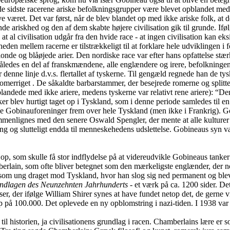
de sidste racerene ariske befolkningsgrupper være blevet opblandet med i
været. Det var først, når de blev blandet op med ikke ariske folk, at d
 ariskhed og den af dem skabte højere civilisation gik til grunde. Iføl
 at al civilisation udgår fra den hvide race - at ingen civilisation kan ek
eden mellem racerne er tilstrækkeligt til at forklare hele udviklingen
londe og blåøjede arier. Den nordiske race var efter hans opfattelse st
e således en del af franskmændene, alle englændere og irere, befolkning
enne linje d.v.s. flertallet af tyskerne. Til gengæld regnede han de ty
merriget . De såkaldte barbarstammer, der besejrede romerne og splittede 
 opblandede med ikke ariere, medens tyskerne var relativt rene ariere): 
anker blev hurtigt taget op i Tyskland, som i denne periode samledes 
ede Gobinauforeninger frem over hele Tyskland (men ikke i Frankrig). 
ammenlignes med den senere Oswald Spengler, der mente at alle kulturer
rgang og slutteligt endda til menneskehedens udslettelse. Gobineaus syn va
p, som skulle få stor indflydelse på at videreudvikle Gobineaus tanke
lain, som ofte bliver betegnet som den mærkeligste englænder, der nog
n som ung draget mod Tyskland, hvor han slog sig ned permanent og bl
ndlagen des Neunzehnten Jahrhunderts
- et værk på ca. 1200 sider. De
, der ifølge William Shirer synes at have fundet netop det, de gerne vil 
p på 100.000. Det oplevede en ny opblomstring i nazi-tiden. I 1938 var 
istorien, ja civilisationens grundlag i racen. Chamberlains lære er so