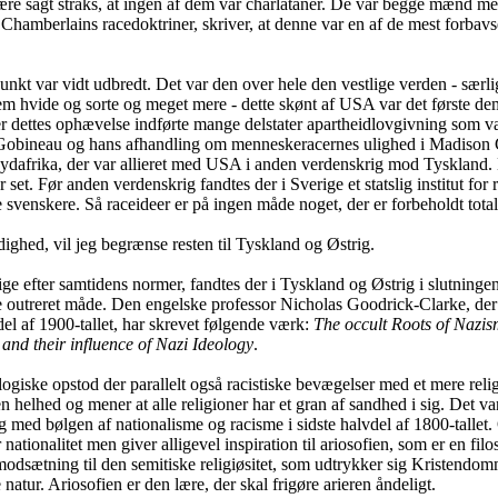
re sagt straks, at ingen af dem var charlataner. De var begge mænd med 
Chamberlains racedoktriner, skriver, at denne var en af de mest forbavse
spunkt var vidt udbredt. Det var den over hele den vestlige verden - sær
hvide og sorte og meget mere - dette skønt af USA var det første demokr
ter dettes ophævelse indførte mange delstater apartheidlovgivning som 
 Gobineau og hans afhandling om menneskeracernes ulighed i Madison 
ydafrika, der var allieret med USA i anden verdenskrig mod Tyskland. E
t. Før anden verdenskrig fandtes der i Sverige et statslig institut for r
svenskere. Så raceideer er på ingen måde noget, der er forbeholdt totali
ighed, vil jeg begrænse resten til Tyskland og Østrig.
 efter samtidens normer, fandtes der i Tyskland og Østrig i slutningen 
 outreret måde. Den engelske professor Nicholas Goodrick-Clarke, der
vdel af 1900-tallet, har skrevet følgende værk:
The occult Roots of Nazis
 and their influence of Nazi Ideology
.
iske opstod der parallelt også racistiske bevægelser med et mere religi
 helhed og mener at alle religioner har et gran af sandhed i sig. Det va
 med bølgen af nationalisme og racisme i sidste halvdel af 1800-tallet. 
tionalitet men giver alligevel inspiration til ariosofien, som er en filo
år i modsætning til den semitiske religiøsitet, som udtrykker sig Kriste
natur. Ariosofien er den lære, der skal frigøre arieren åndeligt.