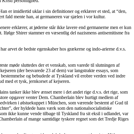
t Kristi personlighed.
 er imidlertid uklar i sin definitioner og erklærer et sted, at “den,
t fald mente han, at germaneren var sjælen i vor kultur.
nere erklærer, at jøderne står ikke lavere end germanerne men er kun
gt. Ifølge Shirer stammer en væsentlig del nazismens antisemitisme fra
e har arvet de bedste egenskaber hos grækerne og indo-arierne d.v.s.
rste møde sluttedes der et venskab, som varede til slutningen af
kejseren (der besvarede 23 af dem) var langstrakte essays, som
og bestemmelse og bebudede at Tyskland vil erobre verden ved indre
d med et tysk, jernkorset af kejseren.
ns tanker ikke blev ænset mere i det andet rige d.v.s. det rige, som
t store opgaver venter Dem. Chamberlain blev hurtigt medlem af
in medvirken i ølstuekuppet i München, som værende bestemt af Gud til
bachter”, der hyldede hans værk som den nationalsocialistiske
ikke kunne vende tilbage til Tyskland fra sit eksil i udlandet, var
ev Chamberlain af mange samtidige tyskere regnet som det Tredje Riges