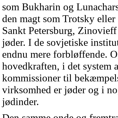
som Bukharin og Lunachars
den magt som Trotsky eller d
Sankt Petersburg, Zinovieff 
jøder. I de sovjetiske insti
endnu mere forbløffende. O
hovedkraften, i det system a
kommissioner til bekæmpels
virksomhed er jøder og i n
jødinder.
Den samme onde og fremtræde