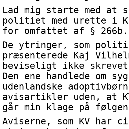
Lad mig starte med at s
politiet med urette i K
for omfattet af § 266b.
De ytringer, som politi
præsenterede Kaj Vilhel
beviseligt ikke skrevet
Den ene handlede om syg
udenlandske adoptivbørn
avisartikler uden, at K
går min klage på følgen
Aviserne, som KV har ci