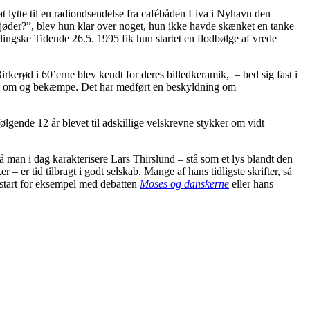
at lytte til en radioudsendelse fra cafébåden Liva i Nyhavn den
jøder?”, blev hun klar over noget, hun ikke havde skænket en tanke
rlingske Tidende 26.5. 1995 fik hun startet en flodbølge af vrede
rkerød i 60’erne blev kendt for deres billedkeramik, – bed sig fast i
plyse om og bekæmpe. Det har medført en beskyldning om
lgende 12 år blevet til adskillige velskrevne stykker om vidt
 man i dag karakterisere Lars Thirslund – stå som et lys blandt den
er tid tilbragt i godt selskab. Mange af hans tidligste skrifter, så
n start for eksempel med debatten
Moses og danskerne
eller hans