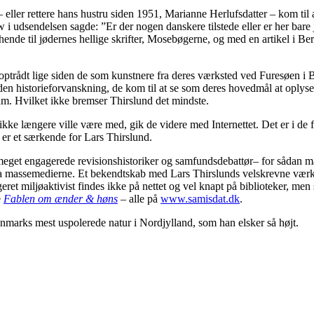
eller rettere hans hustru siden 1951, Marianne Herlufsdatter – kom til 
udsendelsen sagde: ”Er der nogen danskere tilstede eller er her bare 
hende til jødernes hellige skrifter, Mosebøgerne, og med en artikel i Be
ptrådt lige siden de som kunstnere fra deres værksted ved Furesøen i Bi
 og den historieforvanskning, de kom til at se som deres hovedmål at o
m. Hvilket ikke bremser Thirslund det mindste.
ke længere ville være med, gik de videre med Internettet. Det er i de fø
 er et særkende for Lars Thirslund.
 meget engagerede revisionshistoriker og samfundsdebattør– for sådan må
ra massemedierne. Et bekendtskab med Lars Thirslunds velskrevne værker – 
ret miljøaktivist findes ikke på nettet og vel knapt på biblioteker, me
e
Fablen om ænder & høns
– alle på
www.samisdat.dk
.
nmarks mest uspolerede natur i Nordjylland, som han elsker så højt.