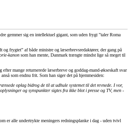
 ydre gemmer sig en intellektuel gigant, som uden frygt ”taler Roma
dt og frygtet” af både ministre og læserbrevsredaktører, der gang på
torie-kanon
som han mente, Danmark trængte mindst lige så meget til
 Og efter mange returnerede læserbreve og goddag-mand-økseskaft svar
n anså som endnu frit. Som han siger det på hjemmesiden:
sede oplag bidrog de til at udhule systemet til det revnede. I vor,
oplysninger og synspunkter sigtes fra ikke blot i presse og TV, men -
som er alle undertrykte meningers redningsplanke i dag - uden tvivl