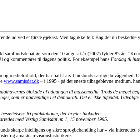
erende ud ved et første øjekast. Men tag ikke fejl: Bag det nu beskedne
rekt samfundsdebattør, som den 10.august i år (2007) fylder 85 år. ”Ken
l og kommentarer til dagens politik. For eksempel hans
Forslag til his
kken og medieforhold, der har haft Lars Thirslunds særlige bevågenhed.
de
www.samisdat.dk
– i 1995 - på det eneste tilbageblevne medium, ha
magthavernes blokade af adgangen til massemedia. Trods de meget begræn
inger, som er nødvendige i et demokrati. Det er ikke tilfældet. Udvalgte 
sættelsen: fri publikationer, der bryder blokaden.
artedes med Vestlig Samisdat nr. 1, 15 november 1995."
nds skarpe intelligens og sikre sprogbehandling har – via Internettet, 
ster og amatør- revisionshistorikere
.