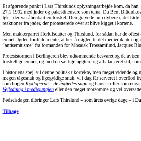
Et afgørende punkt i Lars Thirslunds oplysningsarbejde kom, da han – 
27.1.1992 med jøder og palæstinensere som tema. Da Bent Blüdnikow i 
før – der var åbenbart en forskel. Den gravede hun dybere i, det førte 
reaktioner fra jøder, der protesterede over at blive kigget i kortene.
Men makkerparret Herlufsdatter og Thirslund, for sådan har de oftest o
emnet: Jøder, fordi de mente, at her lå nøglen til det mediediktatur
”antisemitisme” fra formanden for Mosaisk Trossamfund, Jacques Blu
Proteststormen i Berlingeren blev udtømmende besvaret og da avisen ik
forskellige emner, og med en særlige nøgtern og afbalanceret stil, som
I historiens spejl vil denne politisk ukorrekte, men meget vidende og
megen tågesnak og ligegyldige snak, vi i dag får serveret i overflod f
som bogen
Kykloperne – de énøjedes saga
og hans skrifter som engage
Vejledning i mediejunglen
eller den meget morsomme og vel-oversatt
Fødselsdagen tilbringer Lars Thirslund – som årets øvrige dage – i Da
Tilbage