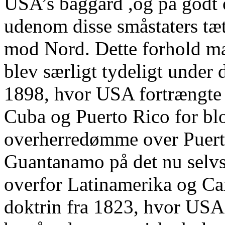
USA’s baggård ,og på godt
udenom disse småstaters tætt
mod Nord. Dette forhold mær
blev særligt tydeligt under
1898, hvor USA fortrængte 
Cuba og Puerto Rico for blot
overherredømme over Puerto
Guantanamo på det nu selvs
overfor Latinamerika og Car
doktrin fra 1823, hvor USA 