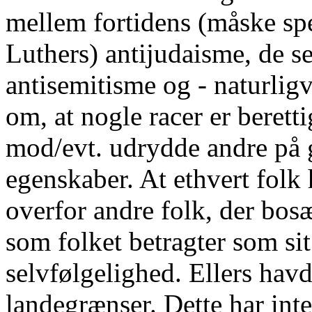
mellem fortidens (måske spe
Luthers) antijudaisme, de s
antisemitisme og - naturligv
om, at nogle racer er beretti
mod/evt. udrydde andre på 
egenskaber. At ethvert folk h
overfor andre folk, der bosæ
som folket betragter som sit
selvfølgelighed. Ellers havd
landegrænser. Dette har int