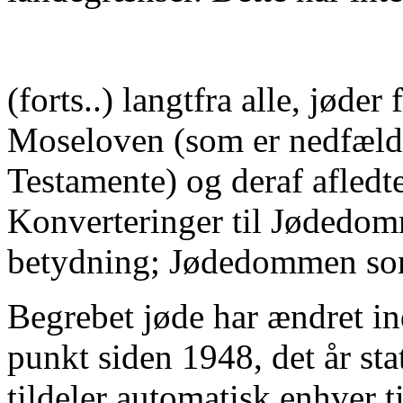
(forts..) langtfra alle, jøder
Moseloven (som er nedfælde
Testamente) og deraf afledt
Konverteringer til Jødedom
betydning; Jødedommen som 
Begrebet jøde har ændret in
punkt siden 1948, det år stat
tildeler automatisk enhver t