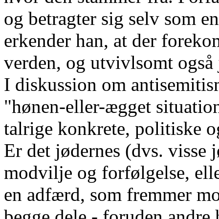
og betragter sig selv som en
erkender han, at der forek
verden, og utvivlsomt også 
I diskussion om antisemit
"hønen-eller-ægget situatio
talrige konkrete, politiske 
Er det jødernes (dvs. visse
modvilje og forfølgelse, elle
en adfærd, som fremmer mod
begge dele - foruden andre h