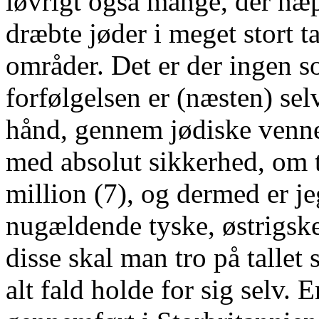
iøvrigt også mange, der næp
dræbte jøder i meget stort t
områder. Det er der ingen s
forfølgelsen er (næsten) se
hånd, gennem jødiske venne
med absolut sikkerhed, om ta
million (7), og dermed er jeg
nugældende tyske, østrigske 
disse skal man tro på tallet 
alt fald holde for sig selv.