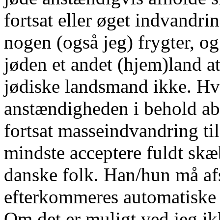
fortsat eller øget indvandrin
nogen (også jeg) frygter, o
jøden et andet (hjem)land at 
jødiske landsmand ikke. Hv
anstændigheden i behold abso
fortsat masseindvandring ti
mindste acceptere fuldt skæ
danske folk. Han/hun må afs
efterkommeres automatiske re
Om det er muligt ved jeg ik